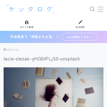
MENU
おすすめ書籍
制作依頼
おすすめ書籍
学会発表で「評価される型」→
note記事はこちら
制作依頼
2020.05.02
lacie-slezak-yHG6llFLjS0-unsplash
検索