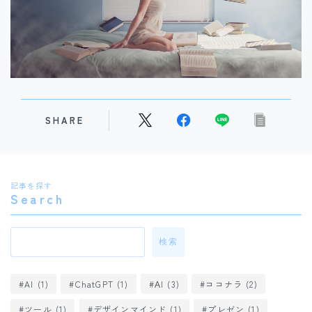
研修医必見！症例報告スライドの作り方基本ガイド
10162
views
SHARE
記事を探す
Search
検索
AI
(1)
ChatGPT
(1)
ΑI
(3)
ココナラ
(2)
研修医必見！初めての抄読会を成功させる攻略ガイド
ツール
(1)
デザインマインド
(1)
プレゼン
(1)