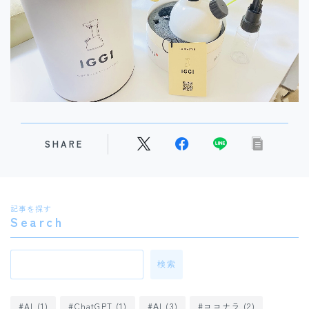
研修医必見！症例報告スライドの作り方基本ガイド
10159
views
SHARE
記事を探す
Search
検索
研修医必見！初めての抄読会を成功させる攻略ガイド
AI
(1)
ChatGPT
(1)
ΑI
(3)
ココナラ
(2)