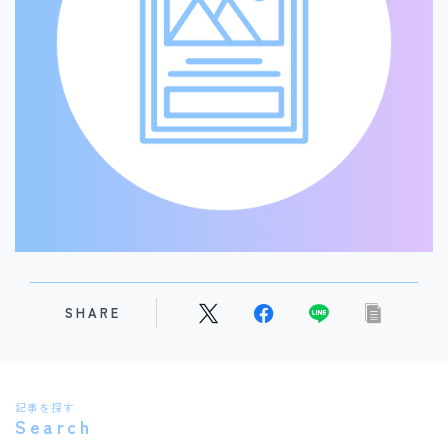
研修医必見！症例報告スライドの作り方基本ガイド
10160
views
SHARE
記事を探す
Search
研修医必見！初めての抄読会を成功させる攻略ガイド