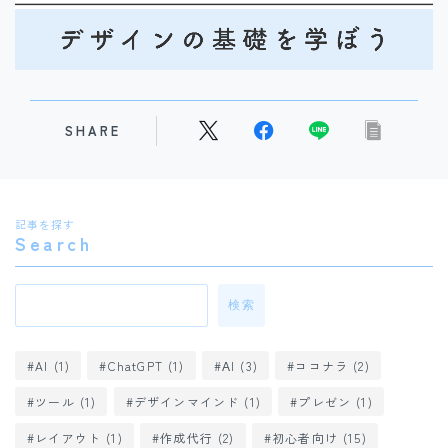
研修医必見！症例報告スライドの作り方基本ガイド
SHARE
10159
views
記事を探す
Search
検索
AI
(1)
ChatGPT
(1)
ΑI
(3)
ココナラ
(2)
ツール
(1)
デザインマインド
(1)
プレゼン
(1)
研修医必見！初めての抄読会を成功させる攻略ガイド
レイアウト
(1)
作成代行
(2)
初心者向け
(15)