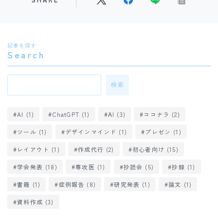
記事を探す
Search
研修医必見！症例報告スライドの作り方基本ガイド
10162
views
検索
AI
(1)
ChatGPT
(1)
ΑI
(3)
ココナラ
(2)
ツール
(1)
デザインマインド
(1)
プレゼン
(1)
レイアウト
(1)
作成代行
(2)
初心者向け
(15)
学会発表
(18)
専攻医
(1)
抄読会
(5)
抄録
(1)
書籍
(1)
症例報告
(8)
研究発表
(1)
論文
(1)
Follow Me
資料作成
(3)
研修医必見！初めての抄読会を成功させる攻略ガイド